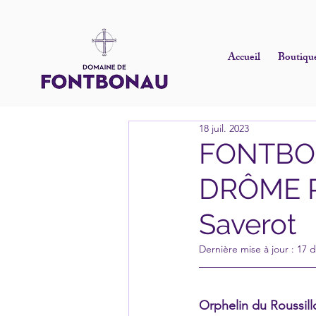
Accueil
Boutiqu
18 juil. 2023
FONTBO
DRÔME P
Saverot
Dernière mise à jour :
17 d
Orphelin du Roussill